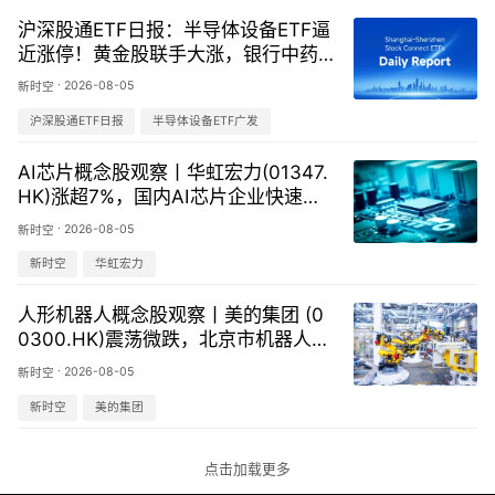
沪深股通ETF日报：半导体设备ETF逼
近涨停！黄金股联手大涨，银行中药
红利集体回调-20260805
·
2026-08-05
新时空
沪深股通ETF日报
半导体设备ETF广发
AI芯片概念股观察丨华虹宏力(01347.
HK)涨超7%，国内AI芯片企业快速发
展
·
2026-08-05
新时空
新时空
华虹宏力
人形机器人概念股观察丨美的集团 (0
0300.HK)震荡微跌，北京市机器人产
业园（昌平）正式开园
·
2026-08-05
新时空
新时空
美的集团
点击加载更多