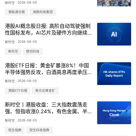
·
2026-08-05
新时空
港股通日报
海致科技集团
港股AI概念股日报: 高阶自动驾驶强制
性国标发布，AI芯片及硬件方向继续
走强 -20260805
·
2026-08-05
新时空
新时空
壁仞科技
港股ETF日报：黄金矿暴涨8%！中国
半导体强势反攻，白酒高息再度承压-
20260805
·
2026-08-05
新时空
港股ETF日报
易方达黄金矿
新时空丨港股收盘：三大指数震荡走
强、恒指收涨0.24%，有色金属、半
导体等题材涨幅居前
·
2026-08-05
新时空
恒生指数
恒生科技指数