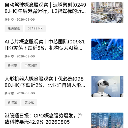
自动驾驶概念股观察 | 速腾聚创(0249
8.HK)午后趋弱运行，L2智驾标的近
期有望随行业β预期改善反弹
·
2026-08-06
新时空
速腾聚创
02498.HK
AI芯片概念股观察丨中芯国际(00981.
HK)震荡下跌近5%，机构认为AI算力
需求有望支撑全球半导体设备高景气
·
2026-08-06
新时空
新时空
中芯国际
人形机器人概念股观察丨优必选(098
80.HK)下跌近2%，比亚迪自研人形机
器人将于8月初亮相
·
2026-08-06
新时空
新时空
优必选
港股通日报：CPO概念强势爆发，海
致科技暴涨42.9%-20260805