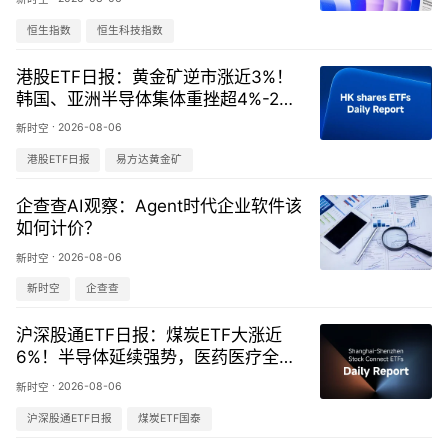
恒生指数
恒生科技指数
港股ETF日报：黄金矿逆市涨近3%！
韩国、亚洲半导体集体重挫超4%-202
60806
·
2026-08-06
新时空
港股ETF日报
易方达黄金矿
企查查AI观察：Agent时代企业软件该
如何计价？
·
2026-08-06
新时空
新时空
企查查
沪深股通ETF日报：煤炭ETF大涨近
6%！半导体延续强势，医药医疗全线
承压回调-20260806
·
2026-08-06
新时空
沪深股通ETF日报
煤炭ETF国泰