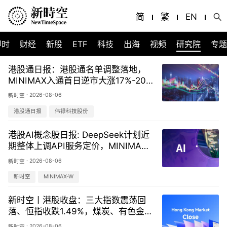
简
繁
EN
即时
财经
新股
ETF
科技
出海
视频
研究院
专题
港股通日报：港股通名单调整落地，
MINIMAX入通首日逆市大涨17%-202
60806
·
2026-08-06
新时空
港股通日报
伟禄科技股份
港股AI概念股日报: DeepSeek计划近
期整体上调API服务定价，MINIMAX-
W（00100.HK）首日调入港股通大
·
2026-08-06
新时空
涨-20260806
新时空
MINIMAX-W
新时空丨港股收盘：三大指数震荡回
落、恒指收跌1.49%，煤炭、有色金属
等题材逆势走强
·
2026-08-06
新时空