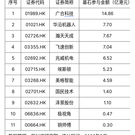
序号
证券代码
证券简称
基石参与金额（亿港元）
1
01989.HK
广合
科技
14.86
2
01021.HK
华沿机器人
7.70
3
02726.HK
瀚天天成
7.67
4
03355.HK
飞速创新
7.04
5
02692.HK
兆威机电
6.52
6
02715.HK
埃斯顿
5.23
7
03268.HK
美格智能
4.59
8
02701.HK
国民技术
1.40
9
02632.HK
泽景股份
1.10
10
06636.HK
极视角
0.47
11
00664.HK
铜师傅
0.30