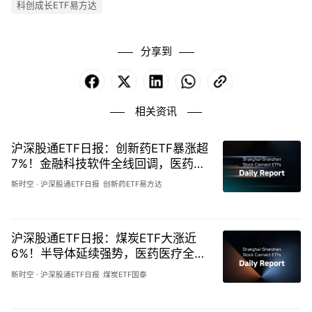
科创成长ETF易方达
分享到
Facebook
X
LinkedIn
WhatsApp
Copy
Link
相关资讯
沪深股通ETF日报：创新药ETF暴涨超
7%！金融科技软件全线回调，医药成
长全面反攻-20260807
新时空
·
沪深股通ETF日报
创新药ETF易方达
沪深股通ETF日报：煤炭ETF大涨近
6%！半导体延续强势，医药医疗全线
承压回调-20260806
新时空
·
沪深股通ETF日报
煤炭ETF国泰