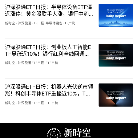
沪深股通ETF日报：半导体设备ETF逼
近涨停！黄金股联手大涨，银行中药
红利集体回调-20260805
新时空
·
沪深股通ETF日报
半导体设备ETF广发
沪深股通ETF日报：创业板人工智能E
TF暴涨近10%！银行红利全线回调，
成长价值再现极致切换-20260804
新时空
·
沪深股通ETF日报
ETF日榜
沪深股通ETF日报：机器人光伏逆市领
涨！科创半导体ETF重挫近10%，TM
T科技持续崩跌-20260803
新时空
·
沪深股通ETF日报
ETF日榜