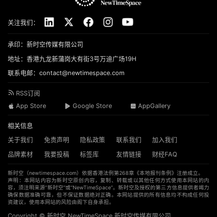
关注我们：
承印：新时空传媒有限公司
地址：香港九龙新蒲岗大有街3号万迪广场19H
联系电邮：contact@newtimespace.com
RSS订阅
App Store
Google Store
AppGallery
相关信息
关于我们
免责声明
隐私政策
联系我们
加入我们
品牌素材
我要投稿
标签库
友情链接
财经FAQ
新时空（
newtimespace.com
）依据香港法例第268章《本地报刊条例》注册成立。
声明：本网站内容为新时空原创内容，复制、转载或以其他任何方式使用本网站的内
容，须注明来源“新时空”或“NewTimeSpace”。新时空及授权的第三方信息提供者竭力
确保数据准确可靠，但不保证数据绝对正确。本网站提供的所有信息均不构成任何投
资建议，使用本网站的风险由阁下自身承担。
Copyright © 新时空 ‌NewTimeSpace 新时空传媒有限公司