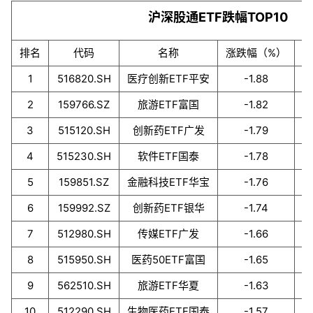
沪深股通ETF跌幅TOP10
排名
代码
名称
涨跌幅（%）
1
516820.SH
医疗创新ETF平安
-1.88
C
2
159766.SZ
旅游ETF富国
-1.82
3
515120.SH
创新药ETF广发
-1.79
4
515230.SH
软件ETF国泰
-1.78
5
159851.SZ
金融科技ETF华宝
-1.76
6
159992.SZ
创新药ETF银华
-1.74
7
512980.SH
传媒ETF广发
-1.66
8
515950.SH
医药50ETF富国
-1.65
9
562510.SH
旅游ETF华夏
-1.63
10
512290.SH
生物医药ETF国泰
-1.57