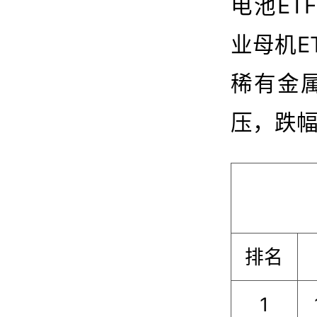
电池ETF
业母机ET
稀有金
压，跌幅
排名
1