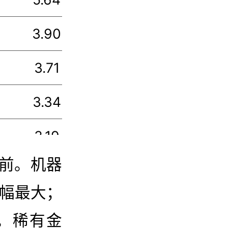
3.90
CS计算机
3.71
CS计算机
3.34
中证软件
3.19
中证信创
前。机器
3.17
科创半导体材料设
，跌幅最大；
2.56
软件指数
0%。稀有金