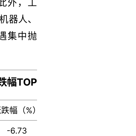
%。此外，工
%。机器人、
遇集中抛
跌幅TOP10
涨跌幅（%）
跟踪指数
管理
-6.73
机器人产业
易方达