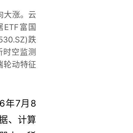
方向大涨。云
数据ETF富国
30.SZ)跌
。新时空监测
端轮动特征
26年7月8
据、计算