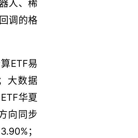
器人、稀
回调的格
算ETF易
居首；大数据
算ETF华夏
软件方向同步
3.90%；