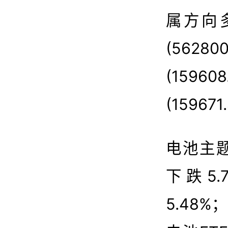
10
属方向
数据来源
(562
(159
(15967
电池主题
下跌5.
5.48%