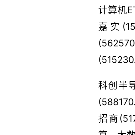
计算机ET
嘉实(1
(562
(51523
科创半
(5881
招商(5
算、大