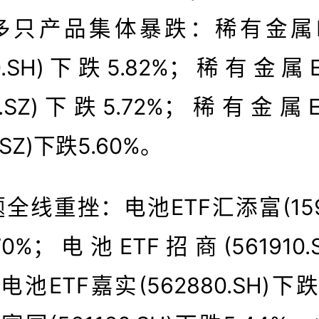
517900.SH
银行AH优选ETF招商
多只产品集体暴跌：稀有金属E
/整理：Wind/
新时空研究院
截至202
800.SH)下跌5.82%；稀有金属
608.SZ)下跌5.72%；稀有金属
1.SZ)下跌5.60%。
全线重挫：电池ETF汇添富(15979
70%；电池ETF招商(561910.
；电池ETF嘉实(562880.SH)下跌