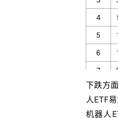
4
5
6
7
下跌方
8
人ETF易
9
机器人ET