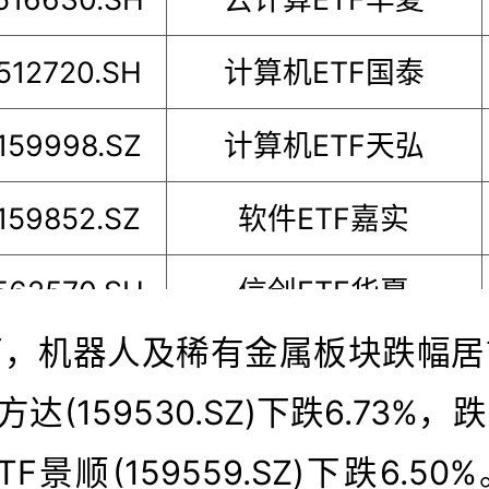
512720.SH
计算机ETF国泰
159998.SZ
计算机ETF天弘
159852.SZ
软件ETF嘉实
562570.SH
信创ETF华夏
面，机器人及稀有金属板块跌幅居
588170.SH
科创半导体ETF华夏
方达(159530.SZ)下跌6.73%
515230.SH
软件ETF国泰
F景顺(159559.SZ)下跌6.5