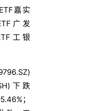
2.28
银行AH
TF嘉实
6年7月8日收盘
ETF广发
ETF工银
6.SZ)
SH)下跌
5.46%；