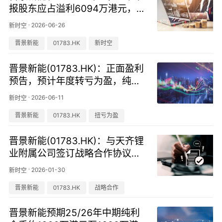
报股东应占溢利6094万港元，同
比扭亏为盈
·
2026-06-26
新时空
晋景新能
01783.HK
新时空
晋景新能(01783.HK)：正面盈利
预告，预计年度转亏为盈，纯利
约5800万至6300万港元
·
2026-06-11
新时空
晋景新能
01783.HK
扭亏为盈
晋景新能(01783.HK)：与天齐锂
业附属公司签订战略合作协议，
深耕锂电池回收领域
·
2026-01-30
新时空
晋景新能
01783.HK
战略合作
晋景新能预期25/26年中期纯利