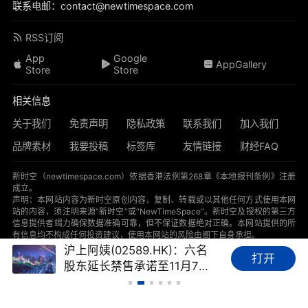
联系电邮：contact@newtimespace.com
RSS订阅
App
Google
AppGallery
Store
Store
相关信息
关于我们
免责声明
隐私政策
联系我们
加入我们
品牌素材
我要投稿
标签库
友情链接
财经FAQ
新时空（
newtimespace.com
）依据香港法例第268章《本地报刊条例》注册
成立。
声明：本网站内容为新时空原创内容，复制、转载或以其他任何方式使用本网
站的内容，须注明来源“新时空”或“NewTimeSpace”。新时空及授权的第三方
信息提供者竭力确保数据准确可靠，但不保证数据绝对正确。本网站提供的所
有信息均不构成任何投资建议，使用本网站的风险由阁下自身承担。
沪上阿姨(02589.HK)：六名
Copyright © 新时空 ‌NewTimeSpace 新时空传媒有限公司
打开
股东延长禁售承诺至11月7
NewTimeSpace Media Limited 版权所有
日，期间合计可减持不超
368.4万股（约3.50%）