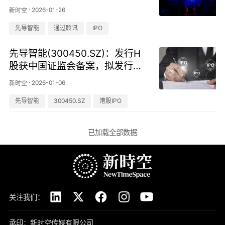
市
·
2026-01-26
新时空
先导智能
通过聆讯
IPO
先导智能(300450.SZ)：发行H
股获中国证监会备案，拟发行不
超2亿股境外上市股份
·
2026-01-06
新时空
先导智能
300450.SZ
港股IPO
已加载全部数据
关注我们：
承印：新时空传媒有限公司