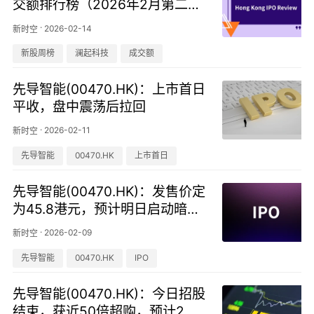
交额排行榜（2026年2月第二
周）
·
2026-02-14
新时空
新股周榜
澜起科技
成交额
先导智能(00470.HK)：上市首日
平收，盘中震荡后拉回
·
2026-02-11
新时空
先导智能
00470.HK
上市首日
先导智能(00470.HK)：发售价定
为45.8港元，预计明日启动暗盘
交易
·
2026-02-09
新时空
先导智能
00470.HK
IPO
先导智能(00470.HK)：今日招股
结束，获近50倍超购，预计2月1