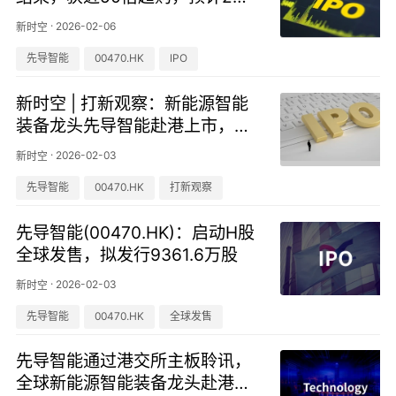
1日上市
·
2026-02-06
新时空
先导智能
00470.HK
IPO
新时空 | 打新观察：新能源智能
装备龙头先导智能赴港上市，业
绩波动与资金压力并存
·
2026-02-03
新时空
先导智能
00470.HK
打新观察
先导智能(00470.HK)：启动H股
全球发售，拟发行9361.6万股
·
2026-02-03
新时空
先导智能
00470.HK
全球发售
先导智能通过港交所主板聆讯，
全球新能源智能装备龙头赴港上