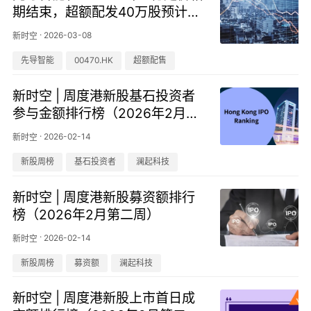
期结束，超额配发40万股预计3
月11日上市
·
2026-03-08
新时空
先导智能
00470.HK
超额配售
新时空 | 周度港新股基石投资者
参与金额排行榜（2026年2月第
二周）
·
2026-02-14
新时空
新股周榜
基石投资者
澜起科技
新时空 | 周度港新股募资额排行
榜（2026年2月第二周）
·
2026-02-14
新时空
新股周榜
募资额
澜起科技
新时空 | 周度港新股上市首日成