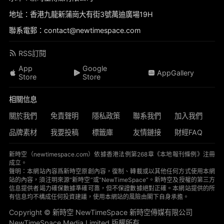
地址：香港九龍新蒲崗大有街3號萬迪廣場19H
聯系電郵：contact@newtimespace.com
RSS訂閱
App
Google
AppGallery
Store
Store
相關信息
關於我們
免責聲明
隱私政策
聯系我們
加入我們
品牌素材
我要投稿
標籤庫
友情鏈接
財經FAQ
新時空（
newtimespace.com
）依據香港法例第268章《本地報刊條例》注冊
成立。
聲明：本網站內容爲新時空原創內容，復制、轉載或以其他任何方式使用本網
站的內容，須注明來源“新時空”或“NewTimeSpace”。新時空及授權的第三方
信息提供者竭力確保數據準確可靠，但不保證數據絕對正確。本網站提供的所
有信息均不構成任何投資建議，使用本網站的風險由閣下自身承擔。
Copyright © 新時空 ‌NewTimeSpace 新時空傳媒有限公司
NewTimeSpace Media Limited 版權所有