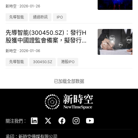
市
·
2026-01-26
新時空
先導智能
通過聆訊
IPO
先導智能(300450.SZ)：發行H
股獲中國證監會備案，擬發行不
超2億股境外上市股份
·
2026-01-06
新時空
先導智能
300450.SZ
港股IPO
已加载全部数据
關注我們：
承印：新時空傳媒有限公司