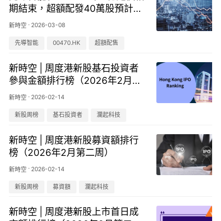
期結束，超額配發40萬股預計3
月11日上市
·
2026-03-08
新時空
先導智能
00470.HK
超額配售
新時空 | 周度港新股基石投資者
參與金額排行榜（2026年2月第
二周）
·
2026-02-14
新時空
新股周榜
基石投資者
瀾起科技
新時空 | 周度港新股募資額排行
榜（2026年2月第二周）
·
2026-02-14
新時空
新股周榜
募資額
瀾起科技
新時空 | 周度港新股上市首日成