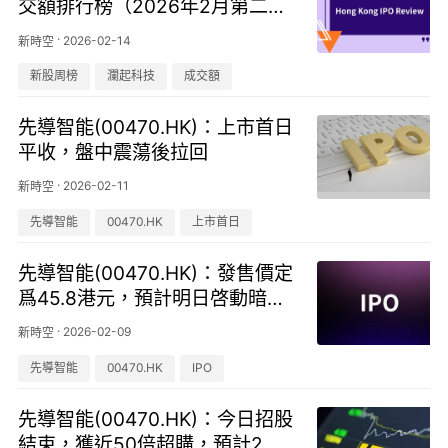
交額排行榜（2026年2月第二
周）
·
2026-02-14
新時空
新股周榜
瀾起科技
成交額
先導智能(00470.HK)：上市首日
平收，盤中震蕩後拉回
·
2026-02-11
新時空
先導智能
00470.HK
上市首日
先導智能(00470.HK)：發售價定
爲45.8港元，預計明日啓動暗盤
交易
·
2026-02-09
新時空
先導智能
00470.HK
IPO
先導智能(00470.HK)：今日招股
結束，獲近50倍超購，預計2月1