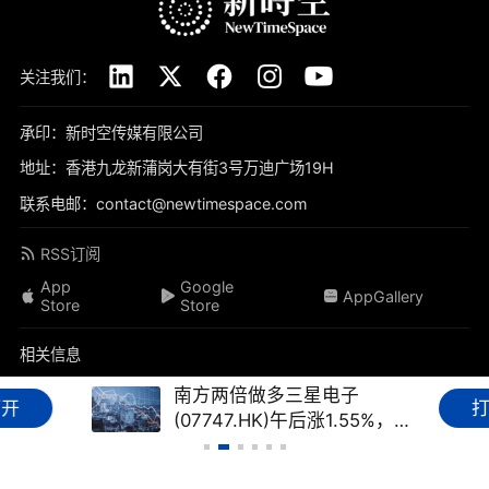
关注我们：
承印：新时空传媒有限公司
地址：香港九龙新蒲岗大有街3号万迪广场19H
联系电邮：contact@newtimespace.com
RSS订阅
App
Google
AppGallery
Store
Store
相关信息
关于我们
免责声明
隐私政策
联系我们
加入我们
南方两倍做多三星电子
打开
(07747.HK)午后涨1.55%，成
品牌素材
我要投稿
标签库
友情链接
财经FAQ
交额达8.93亿港元
新时空（
newtimespace.com
）依据香港法例第268章《本地报刊条例》注册