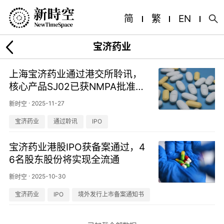
简
繁
EN
宝济药业
上海宝济药业通过港交所聆讯，
核心产品SJ02已获NMPA批准上
市
·
2025-11-27
新时空
宝济药业
通过聆讯
IPO
宝济药业港股IPO获备案通过，4
6名股东股份将实现全流通
·
2025-10-30
新时空
宝济药业
IPO
境外发行上市备案通知书