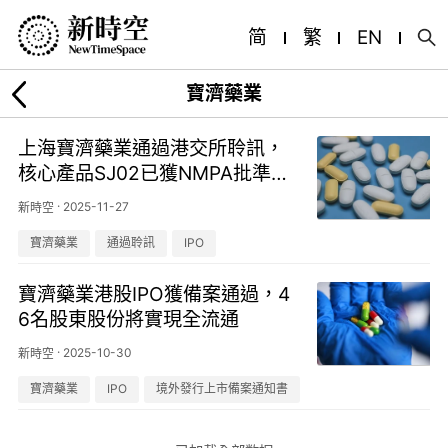
简
繁
EN
寶濟藥業
上海寶濟藥業通過港交所聆訊，
核心產品SJ02已獲NMPA批準上
市
·
2025-11-27
新時空
寶濟藥業
通過聆訊
IPO
寶濟藥業港股IPO獲備案通過，4
6名股東股份將實現全流通
·
2025-10-30
新時空
寶濟藥業
IPO
境外發行上市備案通知書