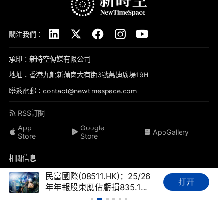
關注我們：
承印：新時空傳媒有限公司
地址：香港九龍新蒲崗大有街3號萬迪廣場19H
聯系電郵：contact@newtimespace.com
RSS訂閱
App
Google
AppGallery
Store
Store
相關信息
關於我們
免責聲明
隱私政策
聯系我們
加入我們
民富國際(08511.HK)：25/26
打开
年年報股東應佔虧損835.1萬
品牌素材
我要投稿
標籤庫
友情鏈接
財經FAQ
港元，虧損同比收窄69.45%
新時空（
newtimespace.com
）依據香港法例第268章《本地報刊條例》注冊