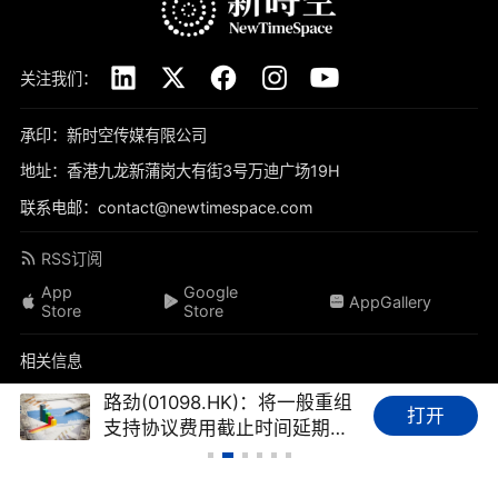
关注我们：
承印：新时空传媒有限公司
地址：香港九龙新蒲岗大有街3号万迪广场19H
联系电邮：contact@newtimespace.com
RSS订阅
App
Google
AppGallery
Store
Store
相关信息
关于我们
免责声明
隐私政策
联系我们
加入我们
路劲(01098.HK)：将一般重组
打开
支持协议费用截止时间延期至
品牌素材
我要投稿
标签库
友情链接
财经FAQ
8月21日，预计逾75%票据持
有人支持重组
新时空（
newtimespace.com
）依据香港法例第268章《本地报刊条例》注册