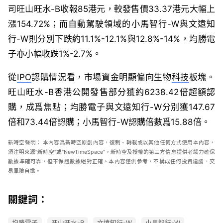
司旺山旺水-B收報85港元，較發售價33.37港元大幅上
漲154.72%；而自動駕駛領域的小馬智行-W與文遠知
行-W則分別下跌約11.1%-12.1%與12.8%-14%，均勝電
子亦小幅收跌1%-2.7%。
從
IPO
認購情況看，市場資金明顯偏向生物
科技
板塊。
旺山旺水-B香港公開發售部分獲約6238.42倍超額認
購，成爲焦點；均勝電子與文遠知行-W分別獲147.67
倍和73.44倍認購；小馬智行-W認購倍數爲15.88倍。
新時空
聲明：
本內容爲新時空原創內容，復制、轉載或以其他任何方式使用本內容，
須注明來源“新時空”或“
NewTimeSpace
”。新時空及授權的第三方信息提供者竭力確保
數據準確可靠，但不保證數據絕對正確。本內容僅供參考，不構成任何投資建議，交
易風險自擔。
關鍵詞：
均勝電子
旺山旺水-B
文遠知行-W
小馬智行-W