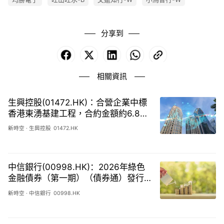
分享到
Facebook
X
LinkedIn
WhatsApp
Copy
Link
相關資訊
生興控股(01472.HK)：合營企業中標
香港東湧基建工程，合約金額約6.89
億港元
新時空
·
生興控股
01472.HK
中信銀行(00998.HK)：2026年綠色
金融債券（第一期）（債券通）發行
完畢，規模人民幣200億元
新時空
·
中信銀行
00998.HK