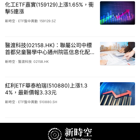
化工ETF嘉實(159129)上漲1.65%，衝
擊5連漲
新時空
·
ETF盤中異動
159129.SZ
醫渡科技(02158.HK)：聯屬公司中標
首都兒童醫學中心通州院區信息化配
套項目，金額約人民幣860萬元
新時空
·
醫渡科技
02158.HK
紅利ETF華泰柏瑞(510880)上漲1.3
4%，最新價報3.33元
新時空
·
ETF盤中異動
510880.SH