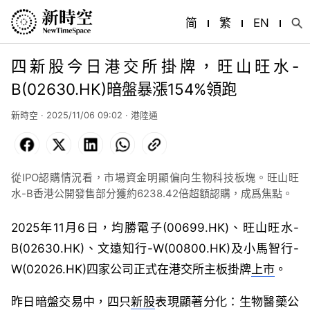
简
繁
EN
四新股今日港交所掛牌，旺山旺水-
B(02630.HK)暗盤暴漲154%領跑
新時空 · 2025/11/06 09:02 · 港陸通
Facebook
X
LinkedIn
WhatsApp
Copy
Link
從IPO認購情況看，市場資金明顯偏向生物科技板塊。旺山旺
水-B香港公開發售部分獲約6238.42倍超額認購，成爲焦點。
2025年11月6日，均勝電子(00699.HK)、旺山旺水-
B(02630.HK)、文遠知行-W(00800.HK)及小馬智行-
W(02026.HK)四家公司正式在港交所主板掛牌
上市
。
昨日暗盤交易中，四只
新股
表現顯著分化：生物醫藥公