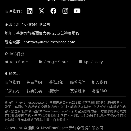
關注我們：
承印：新時空傳媒有限公司
地址：香港九龍新蒲崗大有街3號萬迪廣場19H
聯系電郵：contact@newtimespace.com
RSS訂閱
App Store
Google Store
AppGallery
相關信息
關於我們
免責聲明
隱私政策
聯系我們
加入我們
品牌素材
我要投稿
標籤庫
友情鏈接
財經FAQ
新時空（
newtimespace.com
）依據香港法例第268章《本地報刊條例》注冊成立。
聲明：本網站內容爲新時空原創內容，復制、轉載或以其他任何方式使用本網站的內
容，須注明來源“新時空”或“NewTimeSpace”。新時空及授權的第三方信息提供者竭力
確保數據準確可靠，但不保證數據絕對正確。本網站提供的所有信息均不構成任何投
資建議，使用本網站的風險由閣下自身承擔。
Copyright © 新時空 ‌NewTimeSpace 新時空傳媒有限公司