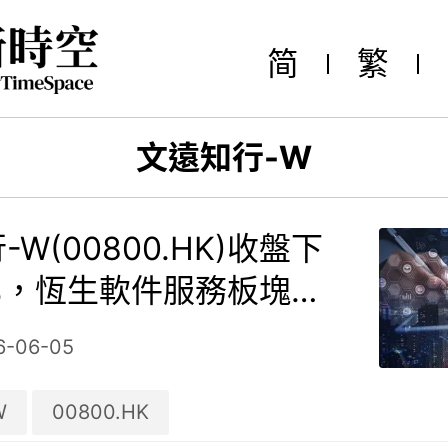
简
繁
文遠知行-W
W(00800.HK)收盤下
5%，恆生軟件服務板塊走
6-06-05
W
00800.HK