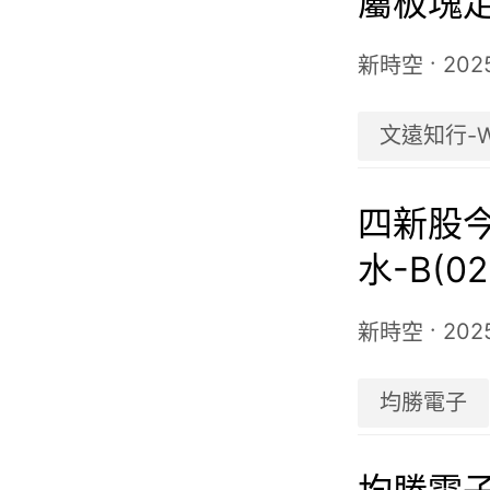
屬板塊
·
202
新時空
文遠知行-
四新股
水-B(0
領跑
·
202
新時空
均勝電子