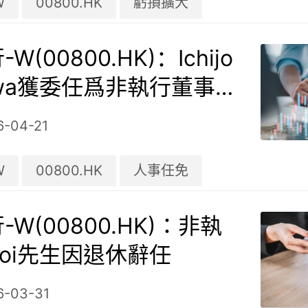
W
00800.HK
虧損擴大
(00800.HK)：Ichijo
kawa獲委任爲非執行董事，
年
6-04-21
W
00800.HK
人事任免
W(00800.HK)：非執
oi先生因退休辭任
6-03-31