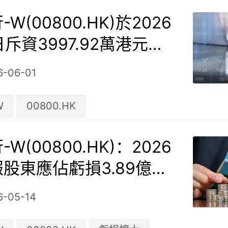
W(00800.HK)於2026
日斥資3997.92萬港元回
51萬股
6-06-01
W
00800.HK
W(00800.HK)：2026
股東應佔虧損3.89億人
虧損同比擴大1.04%
6-05-14