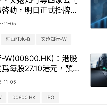
子、文遠知行等四家公司
易啓動，明日正式掛牌港
5-11-05
旺山旺水-B
文遠知行-W
W(00800.HK)：港股
爲每股27.10港元，預計
日掛牌交易
5-11-05
W
00800.HK
IPO