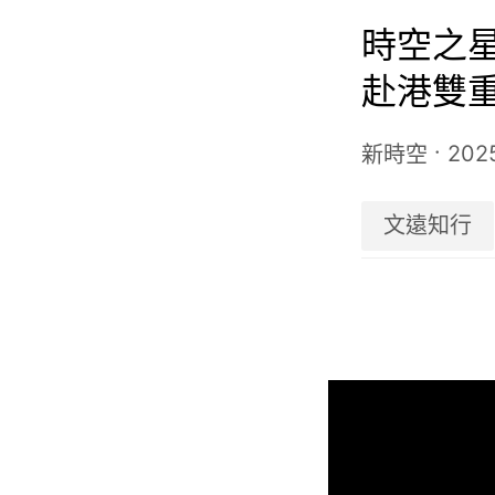
時空之星 
赴港雙
壁壘”與
·
202
新時空
文遠知行