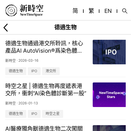
简
繁
EN
德適生物
德適生物通過港交所聆訊，核心
產品AI AutoVision®爲染色體核
型輔助診斷軟件
·
2026-03-16
新時空
德適生物
IPO
港交所
時空之星 | 德適生物再度遞表港
交所，衝刺“AI染色體診斷第一股”
·
2026-01-13
新時空
德適生物
IPO
時空之星
AI醫療獨角獸德適生物二次闖關