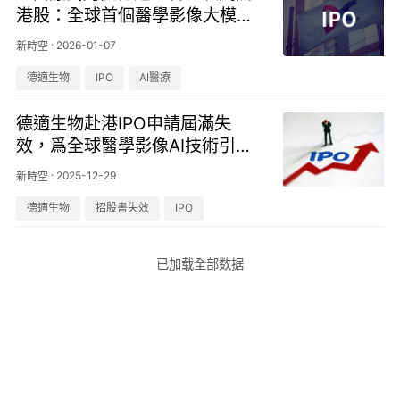
港股：全球首個醫學影像大模型
加持，市佔率30.6%居首
·
2026-01-07
新時空
德適生物
IPO
AI醫療
德適生物赴港IPO申請屆滿失
效，爲全球醫學影像AI技術引領
者
·
2025-12-29
新時空
德適生物
招股書失效
IPO
已加载全部数据