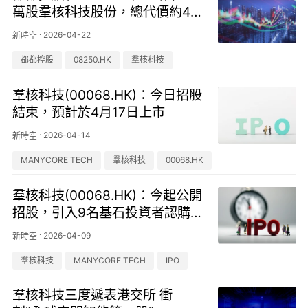
萬股羣核科技股份，總代價約42
0萬港元
·
2026-04-22
新時空
都都控股
08250.HK
羣核科技
羣核科技(00068.HK)：今日招股
結束，預計於4月17日上市
·
2026-04-14
新時空
MANYCORE TECH
羣核科技
00068.HK
羣核科技(00068.HK)：今起公開
招股，引入9名基石投資者認購5
800萬美元
·
2026-04-09
新時空
羣核科技
MANYCORE TECH
IPO
羣核科技三度遞表港交所 衝