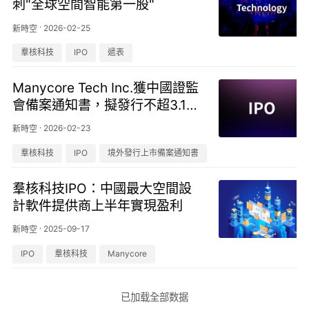
刺"全球空間智能第一股"
·
2026-02-25
新時空
羣核科技
IPO
遞表
Manycore Tech Inc.獲中國證監
會備案通知書，擬發行不超3.12
億股H股並在香港上市
·
2026-02-23
新時空
羣核科技
IPO
境外發行上市備案通知書
羣核科技IPO：中國最大空間設
計軟件提供商上半年實現盈利
·
2025-09-17
新時空
IPO
羣核科技
Manycore
已加载全部数据