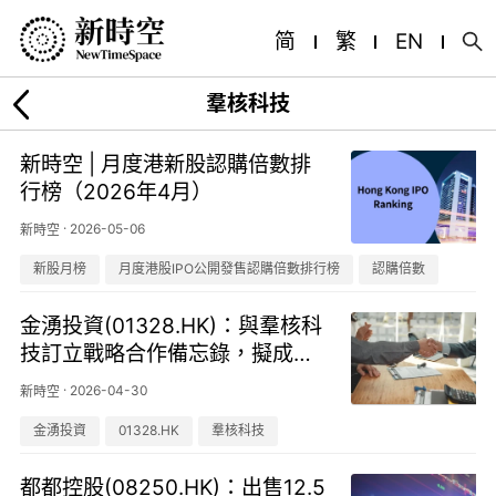
简
繁
EN
羣核科技
新時空 | 月度港新股認購倍數排
行榜（2026年4月）
·
2026-05-06
新時空
新股月榜
月度港股IPO公開發售認購倍數排行榜
認購倍數
金湧投資(01328.HK)：與羣核科
技訂立戰略合作備忘錄，擬成立
AI創投基金
·
2026-04-30
新時空
金湧投資
01328.HK
羣核科技
都都控股(08250.HK)：出售12.5