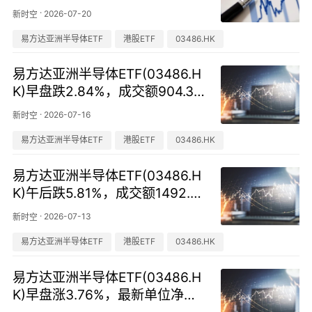
万港元
·
2026-07-20
新时空
易方达亚洲半导体ETF
港股ETF
03486.HK
易方达亚洲半导体ETF(03486.H
K)早盘跌2.84%，成交额904.38
万港元
·
2026-07-16
新时空
易方达亚洲半导体ETF
港股ETF
03486.HK
易方达亚洲半导体ETF(03486.H
K)午后跌5.81%，成交额1492.27
万港元
·
2026-07-13
新时空
易方达亚洲半导体ETF
港股ETF
03486.HK
易方达亚洲半导体ETF(03486.H
K)早盘涨3.76%，最新单位净值2
2.485港元