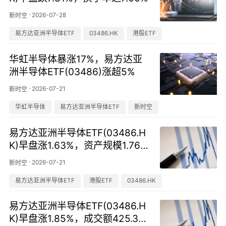
·
2026-07-28
新时空
易方达亚洲半导体ETF
03486.HK
港股ETF
华虹半导体暴涨17%，易方达亚
洲半导体ETF(03486)涨超5%
·
2026-07-21
新时空
华虹半导体
易方达亚洲半导体ETF
新时空
易方达亚洲半导体ETF(03486.H
K)早盘涨1.63%，资产规模1.76
亿港元
·
2026-07-21
新时空
易方达亚洲半导体ETF
港股ETF
03486.HK
易方达亚洲半导体ETF(03486.H
K)早盘涨1.85%，成交额425.39