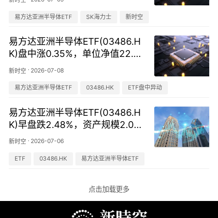
易方达亚洲半导体ETF
SK海力士
新时空
易方达亚洲半导体ETF(03486.H
K)盘中涨0.35%，单位净值22.4
24港元
·
2026-07-08
新时空
易方达亚洲半导体ETF
03486.HK
ETF盘中异动
易方达亚洲半导体ETF(03486.H
K)早盘跌2.48%，资产规模2.00
亿港元
·
2026-07-06
新时空
ETF
03486.HK
易方达亚洲半导体ETF
点击加载更多