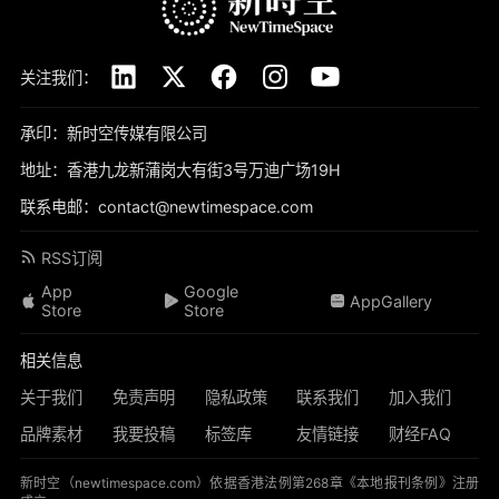
关注我们：
承印：新时空传媒有限公司
地址：香港九龙新蒲岗大有街3号万迪广场19H
联系电邮：contact@newtimespace.com
RSS订阅
App
Google
AppGallery
Store
Store
相关信息
关于我们
免责声明
隐私政策
联系我们
加入我们
品牌素材
我要投稿
标签库
友情链接
财经FAQ
新时空（
newtimespace.com
）依据香港法例第268章《本地报刊条例》注册