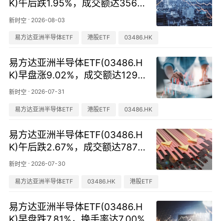
K)午后跌1.95%，成交额达356.4
5万港元
·
2026-08-03
新时空
易方达亚洲半导体ETF
港股ETF
03486.HK
易方达亚洲半导体ETF(03486.H
K)早盘涨9.02%，成交额达1291.
77万港元
·
2026-07-31
新时空
易方达亚洲半导体ETF
港股ETF
03486.HK
易方达亚洲半导体ETF(03486.H
K)午后跌2.67%，成交额达787.9
万港元
·
2026-07-30
新时空
易方达亚洲半导体ETF
03486.HK
港股ETF
易方达亚洲半导体ETF(03486.H
K)早盘跌7.81%，换手率达7.00%