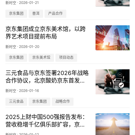
·
2026-01-21
新时空
京东集团
普洱
产品合作
京东集团成立京东美术馆，以跨
界艺术项目提前布局
·
2026-01-20
新时空
京东集团
京东美术馆
项目动态
三元食品与京东签署2026年战略
合作协议，北京酸奶京东首发赋
能乳业消费升级
·
2026-01-16
新时空
三元食品
京东集团
战略合作
2025上财中国500强报告发布：
营收稳增千亿俱乐部扩容，京东
成最大民企
·
2026-01-12
新时空