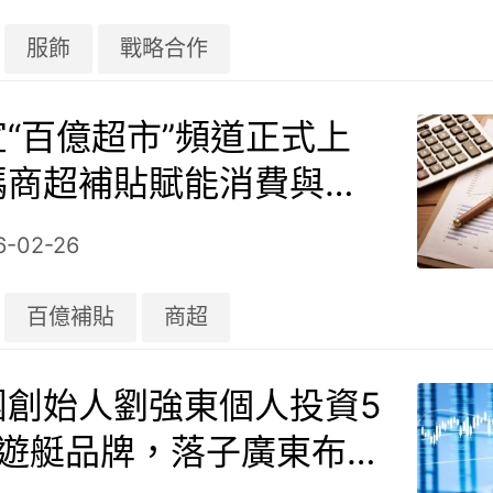
服飾
戰略合作
“百億超市”頻道正式上
碼商超補貼賦能消費與品
長
6-02-26
百億補貼
商超
團創始人劉強東個人投資5
立遊艇品牌，落子廣東布