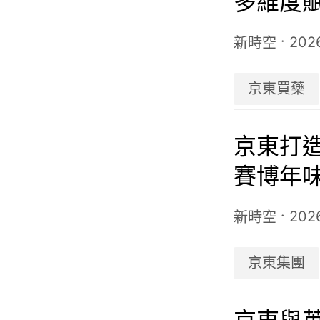
多維度賦
·
202
新時空
京東買藥
京東打
賽博年
·
202
新時空
京東集團