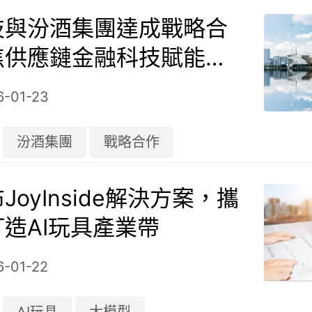
技與汾酒集團達成戰略合
焦供應鏈金融科技賦能白
鏈
6-01-23
汾酒集團
戰略合作
JoyInside解決方案，攜
造AI玩具產業帶
6-01-22