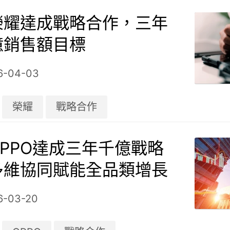
榮耀達成戰略合作，三年
億銷售額目標
6-04-03
榮耀
戰略合作
PPO達成三年千億戰略
多維協同賦能全品類增長
6-03-20