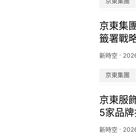
京東集團
京東集
籤署戰
·
202
新時空
京東集團
京東服
5家品
·
202
新時空