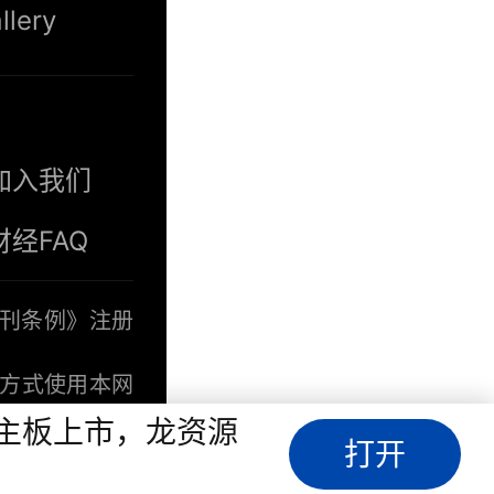
llery
加入我们
财经FAQ
报刊条例》注册
方式使用本网
空及授权的第三方
港主板上市，龙资源
打开
网站提供的所
担。