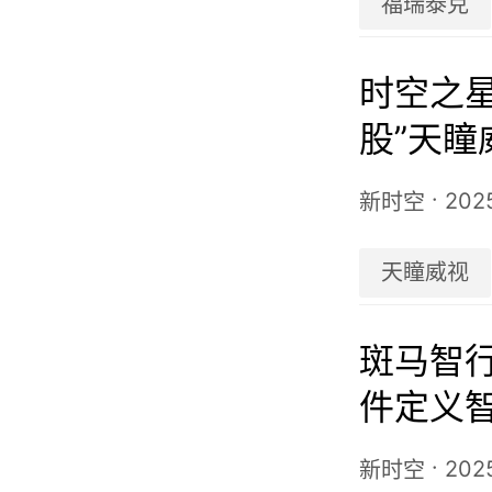
福瑞泰克
时空之星
股”天
汽、商
·
202
新时空
天瞳威视
斑马智行
件定义
·
202
新时空