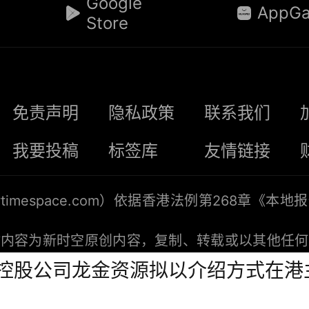
Google
AppGa
Store
免责声明
隐私政策
联系我们
我要投稿
标签库
友情链接
timespace.com
）依据香港法例第268章《本地
站内容为新时空原创内容，复制、转载或以其他任何
明来源“新时空”或“NewTimeSpace”。新时
K)：新控股公司龙金资源拟以介绍方式在
竭力确保数据准确可靠，但不保证数据绝对正确。本
成任何投资建议，使用本网站的风险由阁下自身承