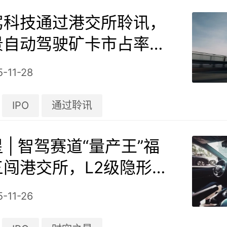
驾科技通过港交所聆讯，
景自动驾驶矿卡市占率中
5-11-28
IPO
通过聆讯
 | 智驾赛道“量产王”福
闯港交所，L2级隐形冠
阶之路几何？
5-11-26