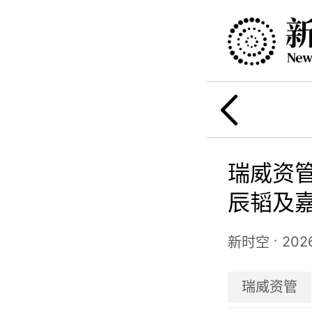
瑞威资管(
辰韬及
驾驶领
·
202
新时空
瑞威资管