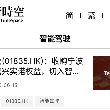
简
繁
智能驾驶
01835.HK)：收购宁波
嘉兴实诺权益，切入智能
域
6-06-15
01835.HK
智能驾驶