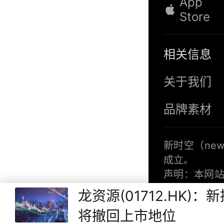
App
Store
相关信息
关于我们
品牌素材
新时空（
new
成立。
声明：本网
站的内容，须注
龙资源(01712.H
信息提供者
将撤回上市地位
有信息均不构