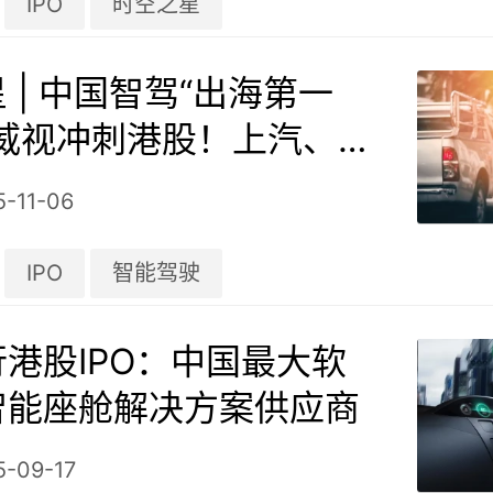
IPO
时空之星
 | 中国智驾“出海第一
瞳威视冲刺港股！上汽、北
汤齐聚股东阵列
5-11-06
IPO
智能驾驶
港股IPO：中国最大软
智能座舱解决方案供应商
5-09-17