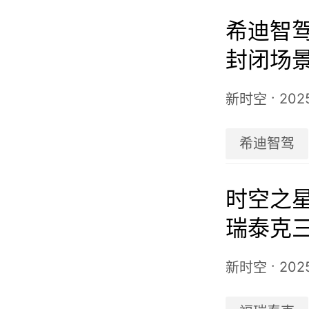
希迪智
封闭场
国第三
·
202
新时空
希迪智驾
时空之星
瑞泰克三
军的进
·
202
新时空